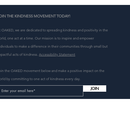
OIN THE KINDNESS MOVEMENT TODAY!
t OAKED, we are dedicated to spreading kindness and positivity in the
orld, one act at a time. Our mission is to inspire and empower
ndividuals to make a difference in their communities through small but
mpactful acts of kindness.
Accessibility Statement
oin the OAKED movement below and make a positive impact on the
orld by committing to one act of kindness every day.
JOIN