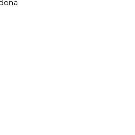
 dona
a 