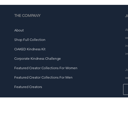
decisions de compra reflexives!
THE COMPANY
J
A
About
w
Shop Full Collection
i
OAKED Kindness Kit
i
Corporate Kindness Challenge
Featured Creator Collections For Women
J
Featured Creator Collections For Men
w
Featured Creators