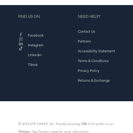
FIND US ON
NEED HELP?
Contact Us
Facebook
Partners
Instagram
Accessibility Statement
Linkedin
Terms & Conditions
Tiktok
Privacy Policy
Returns & Exchange
© 2023 LIVE OAKED, LLC. Proudly donating
10%
of all profits to our
Partners
. See Partners page for more information.