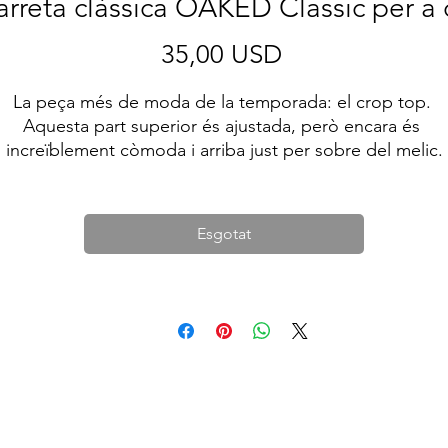
rreta clàssica OAKED Classic per a
Price
35,00 USD
La peça més de moda de la temporada: el crop top. 
Aquesta part superior és ajustada, però encara és 
increïblement còmoda i arriba just per sobre del melic.
• 52% cotó pentinat ring-spun, 48% polièster
• Pes de la tela: 122 g/m²
Esgotat
• 40 individuals
• Slim fit
• Construcció amb costures laterals
• Producte en blanc procedent de Nicaragua, EUA o 
Hondures
Aquest producte està fet especialment per a tu tan bon 
punt fas una comanda, per això triguem una mica més a 
iurar-te'l. Fer productes a la carta en lloc d'a granel ajuda 
reduir la sobreproducció, així que gràcies per prendre 