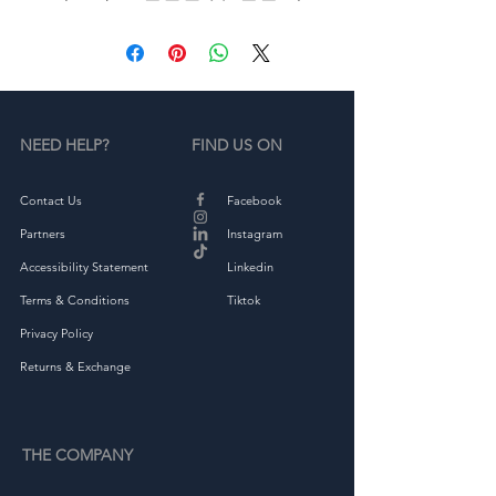
우치 포켓, 이중 후드가 있는 
후디는 다양한 룩으로 스타일
을 연출할 수 있는 클래식한 
스트리트웨어 아이템입니다.
• 85% 유기농 면, 15% 재생 폴
NEED HELP?
FIND US ON
리에스터
• 골지: 유기농 면 97%, 엘라스
테인 3%
Contact Us
Facebook
• 내부에 기모 처리된 플리스 
Partners
Instagram
원단
Accessibility Statement
Linkedin
• 편안한 유니섹스 핏
Terms & Conditions
Tiktok
• 이중 후드
• 고급스러운 느낌을 주는 금
Privacy Policy
속 구멍이 있는 플랫 드로우 
Returns & Exchange
코드
• 캥거루 주머니
• 브랜딩을 위한 내/외부 라벨 
THE COMPANY
패치