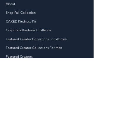
• 떼어내는 케어 라벨
About
본 상품은 주문과 동시에 제작
Shop Full Collection
되는 상품으로 배송까지 다소 
시간이 소요되는 상품입니다. 
OAKED Kindness Kit
대량이 아닌 주문형 제품을 만
Corporate Kindness Challenge
드는 것이 과잉 생산을 줄이는 
Featured Creator Collections For Women
데 도움이 되므로 신중한 구매 
Featured Creator Collections For Men
결정을 해주셔서 감사합니다!
Featured Creators
JOIN THE KINDNESS MOVEMENT TODAY!
At OAKED, we are dedicated to spreading kindness
and positivity in the world, one act at a time. Our
mission is to inspire and empower individuals to
make a difference in their communities through
small but impactful acts of kindness.
Accessibility
Statement