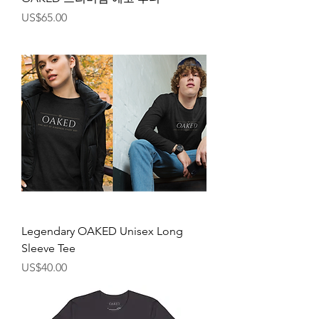
가격
US$65.00
Legendary OAKED Unisex Long
Sleeve Tee
가격
US$40.00