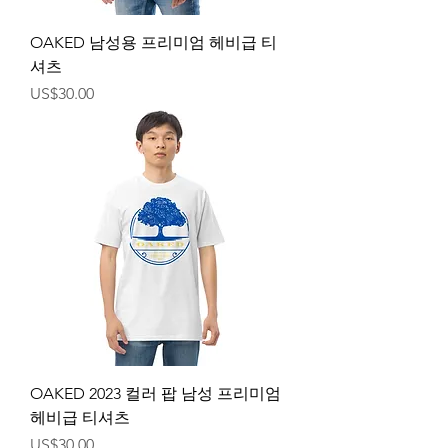
OAKED 남성용 프리미엄 헤비급 티
셔츠
가격
US$30.00
OAKED 2023 컬러 팝 남성 프리미엄
헤비급 티셔츠
가격
US$30.00