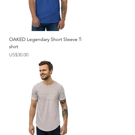
OAKED Legendary Short Sleeve T-
shirt
가격
US$30.00