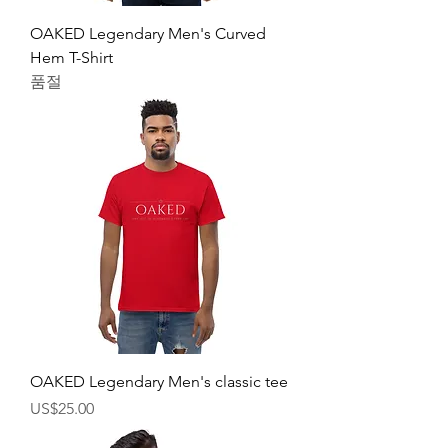
OAKED Legendary Men's Curved
Hem T-Shirt
품절
OAKED Legendary Men's classic tee
가격
US$25.00