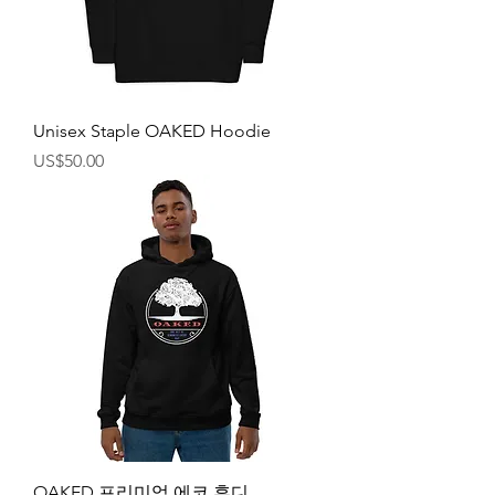
Unisex Staple OAKED Hoodie
가격
US$50.00
OAKED 프리미엄 에코 후디