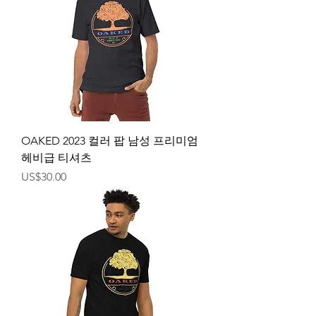
OAKED 2023 컬러 팝 남성 프리미엄
헤비급 티셔츠
가격
US$30.00