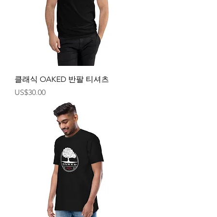
클래식 OAKED 반팔 티셔츠
가격
US$30.00