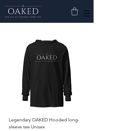
Legendary OAKED Hooded long-
sleeve tee Unisex