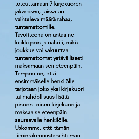
toteuttamaan 7 kirjekuoren
jakamisen, joissa on
vaihteleva määrä rahaa,
tuntemattomille.
Tavoitteena on antaa ne
kaikki pois ja nähdä, mikä
joukkue voi vakuuttaa
tuntemattomat ystävällisesti
maksamaan sen eteenpäin.
Temppu on, että
ensimmäiselle henkilölle
tarjotaan joko yksi kirjekuori
tai mahdollisuus lisätä
pinoon toinen kirjekuori ja
maksaa se eteenpäin
seuraavalle henkilölle.
Uskomme, että tämän
tiiminrakennustapahtuman