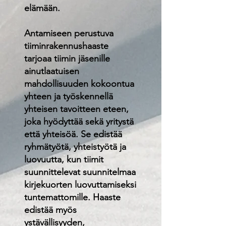
elämään.
Antamiseen perustuva
tiiminrakennushaaste
tarjoaa tiimin jäsenille
ainutlaatuisen
mahdollisuuden kokoontua
yhteen ja työskennellä
yhteisen tavoitteen eteen,
joka hyödyttää sekä yritystä
että yhteisöä. Se edistää
ryhmätyötä, yhteistyötä ja
luovuutta, kun tiimit
suunnittelevat suunnitelmaa
kirjekuorten luovuttamiseksi
tuntemattomille. Haaste
edistää myös
ystävällisyyden,