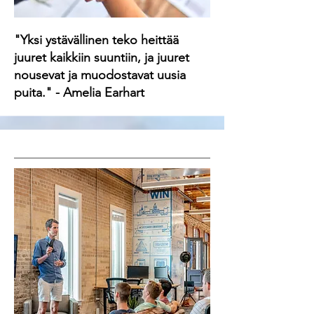
"Yksi ystävällinen teko heittää
juuret kaikkiin suuntiin, ja juuret
nousevat ja muodostavat uusia
puita." - Amelia Earhart