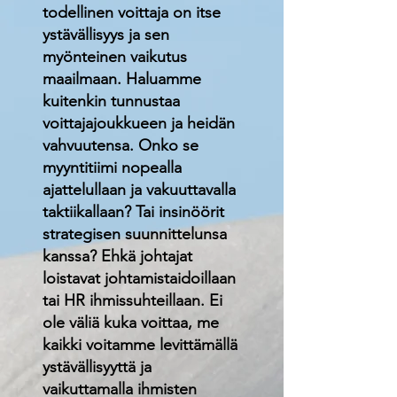
todellinen voittaja on itse
ystävällisyys ja sen
myönteinen vaikutus
maailmaan. Haluamme
kuitenkin tunnustaa
voittajajoukkueen ja heidän
vahvuutensa. Onko se
myyntitiimi nopealla
ajattelullaan ja vakuuttavalla
taktiikallaan? Tai insinöörit
strategisen suunnittelunsa
kanssa? Ehkä johtajat
loistavat johtamistaidoillaan
tai HR ihmissuhteillaan. Ei
ole väliä kuka voittaa, me
kaikki voitamme levittämällä
ystävällisyyttä ja
vaikuttamalla ihmisten