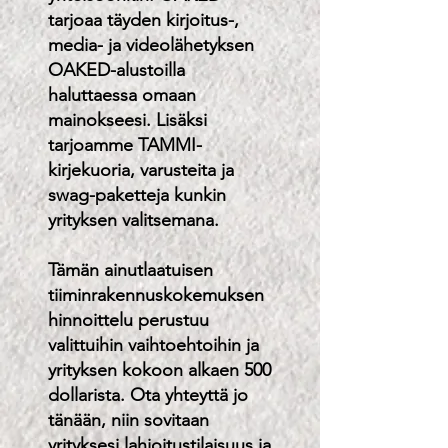
tarjoaa täyden kirjoitus-,
media- ja videolähetyksen
OAKED-alustoilla
haluttaessa omaan
mainokseesi. Lisäksi
tarjoamme TAMMI-
kirjekuoria, varusteita ja
swag-paketteja kunkin
yrityksen valitsemana.
Tämän ainutlaatuisen
tiiminrakennuskokemuksen
hinnoittelu perustuu
valittuihin vaihtoehtoihin ja
yrityksen kokoon alkaen 500
dollarista. Ota yhteyttä jo
tänään, niin sovitaan
yrityksesi lahjoitustilaisuus ja