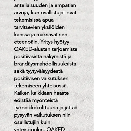
anteliaisuuden ja empatian
arvoja, kun osallistujat ovat
tekemisissä apua
tarvitsevien yksilöiden
kanssa ja maksavat sen
eteenpäin. Yritys hyötyy
OAKED-alustan tarjoamista
positiivisista näkymistä ja
brändäysmahdollisuuksista
sekä tyytyväisyydestä
positiivisen vaikutuksen
tekemiseen yhteisössä.
Kaiken kaikkiaan haaste
edistää myönteistä
työpaikkakulttuuria ja jättää
pysyvän vaikutuksen niin
osallistujiin kuin
yhteisöönkin. OAKED