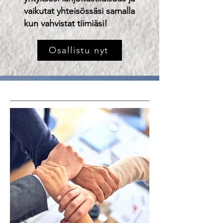
vaikutat yhteisössäsi samalla
kun vahvistat tiimiäsi!
Osallistu nyt