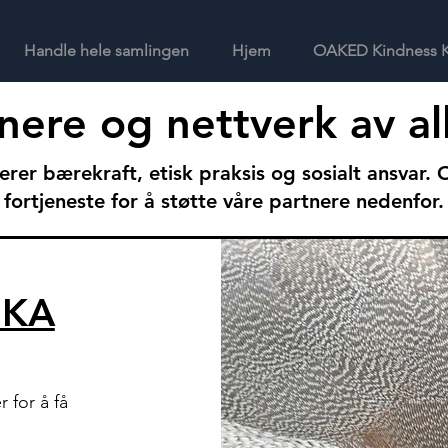
Handle hele samlingen
Hjem
OAKED Kindness K
nere og nettverk av al
erer bærekraft, etisk praksis og sosialt ansvar
fortjeneste for å støtte våre partnere nedenfor.
IKA
 for å få