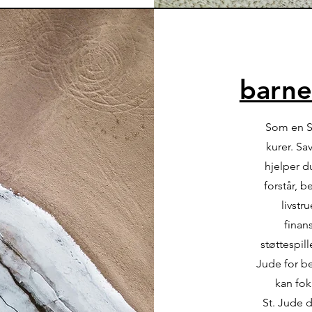
barne
Som en St
kurer. Sa
hjelper 
forstår, 
livst
finan
støttespill
Jude for be
kan fok
St. Jude 