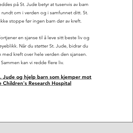
ddes på St. Jude betyr at tusenvis av barn
rundt om i verden og i samfunnet ditt. St.
 ikke stoppe før ingen barn dør av kreft.
ortjener en sjanse til å leve sitt beste liv og
 øyeblikk. Når du støtter St. Jude, bidrar du
arn med kreft over hele verden den sjansen.
Sammen kan vi redde flere liv.
St. Jude og hjelp barn som kjemper mot
de Children's Research Hospital