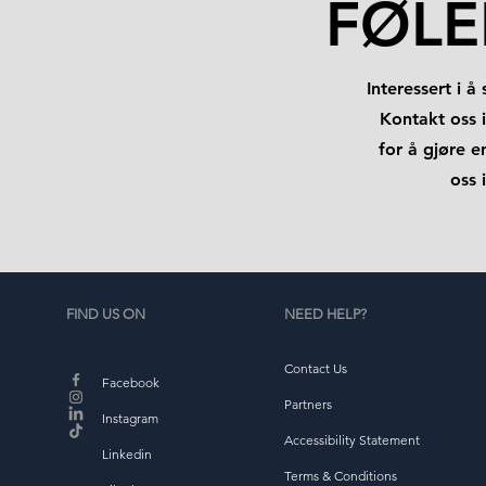
FØLE
Interessert i 
Kontakt oss 
for å gjøre en
oss 
FIND US ON
NEED HELP?
Contact Us
Facebook
Partners
Instagram
Accessibility Statement
Linkedin
Terms & Conditions