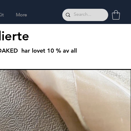
it
More
lierte
. OAKED har lovet 10 % av all