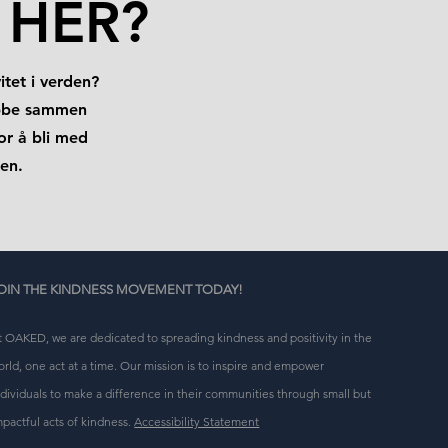
 HER?
tet i verden?
obbe sammen
for å bli med
en.
OIN THE KINDNESS MOVEMENT TODAY!
t OAKED, we are dedicated to spreading kindness and positivity in the
orld, one act at a time. Our mission is to inspire and empower
ndividuals to make a difference in their communities through small but
mpactful acts of kindness.
Accessibility Statement