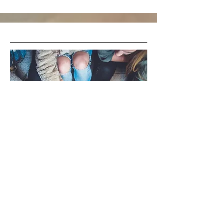
“Liefde en vriendelikheid word nooit
vermors nie. Hulle maak altyd 'n
verskil. Hulle seën die een wat hulle