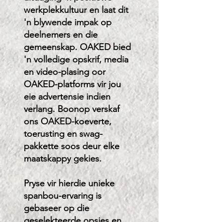
werkplekkultuur en laat dit
'n blywende impak op
deelnemers en die
gemeenskap. OAKED bied
'n volledige opskrif, media
en video-plasing oor
OAKED-platforms vir jou
eie advertensie indien
verlang. Boonop verskaf
ons OAKED-koeverte,
toerusting en swag-
pakkette soos deur elke
maatskappy gekies.
Pryse vir hierdie unieke
spanbou-ervaring is
gebaseer op die
geselekteerde opsies en