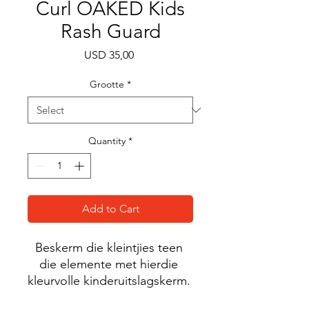
Curl OAKED Kids
Rash Guard
Price
USD 35,00
Grootte
*
Quantity
*
Add to Cart
Beskerm die kleintjies teen 
die elemente met hierdie 
kleurvolle kinderuitslagskerm. 
Sy sonbeskermende materiaal 