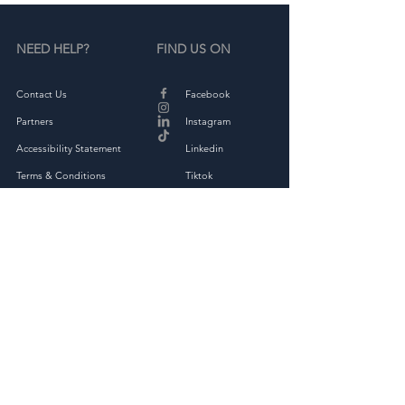
NEED HELP?
FIND US ON
Contact Us
Facebook
Partners
Instagram
Accessibility Statement
Linkedin
Terms & Conditions
Tiktok
Privacy Policy
Returns & Exchange
THE COMPANY
About
Shop Full Collection
OAKED Kindness Kit