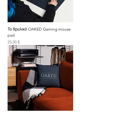
Το θρυλικό OAKED Gaming mouse
pad
Τιμή
25,00 $