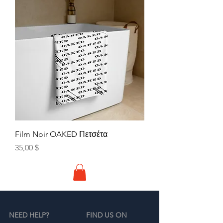
Film Noir OAKED Πετσέτα
Τιμή
35,00 $
NEED HELP?
FIND US ON