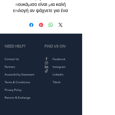
πουκάμισο είναι μια καλή 
επιλογή αν ψάχνετε για ένα 
κλασικό μακρυμάνικο 
μπλουζάκι.
• 100% χτενισμένο βαμβάκι
NEED HELP?
FIND US ON
• Βάρος υφάσματος: 4,3 
oz/yd² (149,2 g/m²)
• 32 μονά
Contact Us
Facebook
• Ύφασμα πλυμένο
Partners
Instagram
• Σετ-in 1 × 1 βρεφικό γιακά
Accessibility Statement
Linkedin
• Κόψτε την ετικέτα
Terms & Conditions
Tiktok
• Κενό προϊόν που προέρχεται 
από τη Νικαράγουα ή την 
Privacy Policy
Καμπότζη
Returns & Exchange