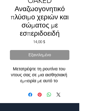
OAKED
Αναζωογονητικό
πλύσιμο χεριών και
σώματος με
εσπεριδοειδή
Τιμή
14,00 $
Εξαντλημένο
Μετατρέψτε τη ρουτίνα του 
ντους σας σε μια αισθησιακή 
εμπειρία με αυτό το 
αναζωογονητικό πλύσιμο 
χεριών και σώματος. Το 
ελαφρύ, αέρινο άρωμα, που 
συμπληρώνεται με 
αναζωογονητικές νότες 