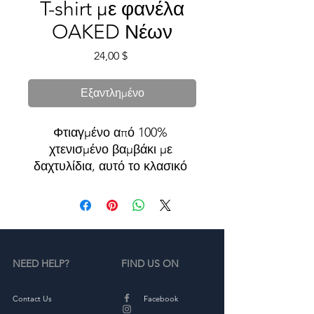
T-shirt με φανέλα
OAKED Νέων
Τιμή
24,00 $
Εξαντλημένο
Φτιαγμένο από 100% 
χτενισμένο βαμβάκι με 
δαχτυλίδια, αυτό το κλασικό 
νεανικό μπλουζάκι είναι απαλό 
και άνετο—ιδανικό για 
καθημερινή στολή. Δοκίμασέ 
το!
NEED HELP?
FIND US ON
• 100% χτενισμένο με 
δακτύλιο βαμβάκι
Contact Us
Facebook