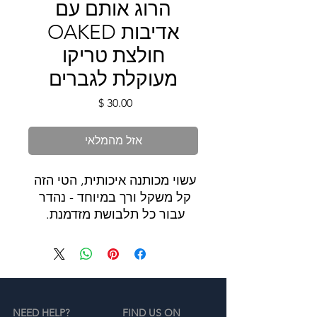
הרוג אותם עם
אדיבות OAKED
חולצת טריקו
מעוקלת לגברים
מחיר
אזל מהמלאי
עשוי מכותנה איכותית, הטי הזה 
קל משקל ורך במיוחד - נהדר 
עבור כל תלבושת מזדמנת. 
המכפלת התחתונה המעוקלת 
מעניקה לטי החיוני היומיומי 
מראה מותאם ומעניקה עדכון 
פשוט אך אופנתי לארון הבגדים 
שלך.
NEED HELP?
FIND US ON