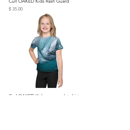
Curl OAKED Kids Rash Guard
מחיר
Curl OAKED Kids crew neck t-shirt
מחיר
טעינת מוצרים נוספים