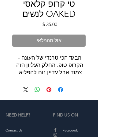
טי קרופ קלאסי
OAKED לנשים
מחיר
אזל מהמלאי
הבגד הכי טרנדי של העונה - 
הקרופ טופ. החלק העליון הזה 
צמוד אבל עדיין נוח להפליא, 
והוא פוגע ממש מעל הטבור.
• 52% כותנה סרוקה בטבעת, 
48% פוליאסטר
• משקל בד: 3.6 אונקיות/איד"ר 
NEED HELP?
FIND US ON
(122 גרם/מ"ר)
• 40 רווקים
• התאמה דקה
Contact Us
Facebook