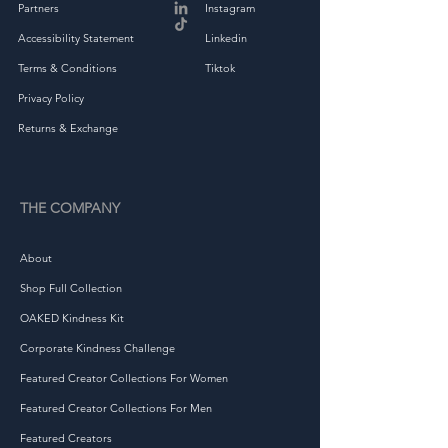
• בנייה בתפר צד
Partners
Instagram
• מוצר ריק שמקורו בניקרגואה, 
Accessibility Statement
Linkedin
ארה"ב או הונדורס
Terms & Conditions
Tiktok
המוצר הזה מיוצר במיוחד 
בשבילכם ברגע שאתם מבצעים 
Privacy Policy
הזמנה, ולכן לוקח לנו קצת יותר 
Returns & Exchange
זמן לספק אותו אליכם. ייצור 
מוצרים לפי דרישה במקום 
בתפזורת עוזר להפחית ייצור 
THE COMPANY
יתר, אז תודה על קבלת החלטות 
רכישה מתחשבות!
About
Shop Full Collection
OAKED Kindness Kit
Corporate Kindness Challenge
Featured Creator Collections For Women
Featured Creator Collections For Men
Featured Creators