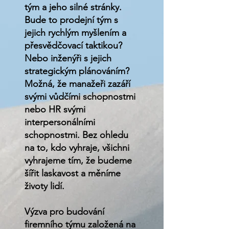
tým a jeho silné stránky.
Bude to prodejní tým s
jejich rychlým myšlením a
přesvědčovací taktikou?
Nebo inženýři s jejich
strategickým plánováním?
Možná, že manažeři zazáří
svými vůdčími schopnostmi
nebo HR svými
interpersonálními
schopnostmi. Bez ohledu
na to, kdo vyhraje, všichni
vyhrajeme tím, že budeme
šířit laskavost a měníme
životy lidí.
Výzva pro budování
firemního týmu založená na