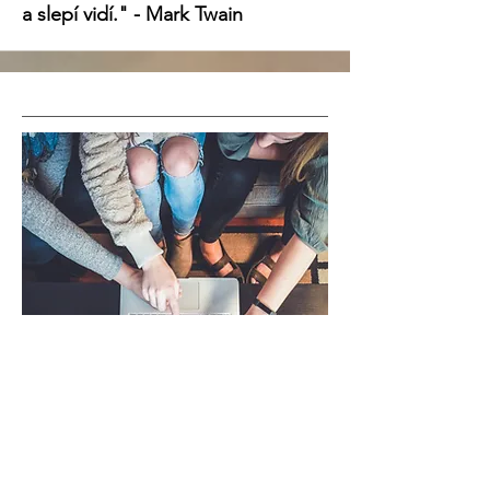
a slepí vidí." - Mark Twain
„Láska a laskavost nejsou nikdy
zbytečné. Vždy dělají rozdíl. Žehnají