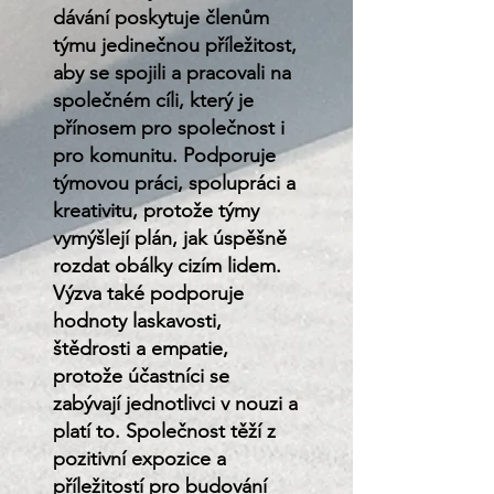
dávání poskytuje členům
týmu jedinečnou příležitost,
aby se spojili a pracovali na
společném cíli, který je
přínosem pro společnost i
pro komunitu. Podporuje
týmovou práci, spolupráci a
kreativitu, protože týmy
vymýšlejí plán, jak úspěšně
rozdat obálky cizím lidem.
Výzva také podporuje
hodnoty laskavosti,
štědrosti a empatie,
protože účastníci se
zabývají jednotlivci v nouzi a
platí to. Společnost těží z
pozitivní expozice a
příležitostí pro budování