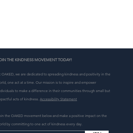
 
 
 
OIN THE KINDNESS MOVEMENT TODAY!
t OAKED, we are dedicated to spreading kindness and positivity in the
orld, one act at a time. Our mission is to inspire and empower
ndividuals to make a difference in their communities through small but
mpactful acts of kindness.
Accessibility Statement
oin the OAKED movement below and make a positive impact on the
orld by committing to one act of kindness every day.