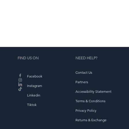
T
FIND US ON
NEED HELP?
Contact Us
Facebook
Partners
Instagram
Accessibility Statement
Linkedin
Terms & Conditions
Tiktok
Privacy Policy
Returns & Exchange