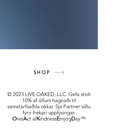
SHOP
© 2023 LIVE OAKED, LLC. Gefa stolt
10% af öllum hagnaði til
samstarfsaðila okkar. Sjá Partner síðu
fyrir frekari upplýsingar.
O
nei
A
ct af
K
indness
E
mjög
D
ay™