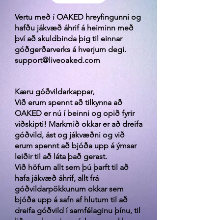
Vertu með í OAKED hreyfingunni og
hafðu jákvæð áhrif á heiminn með
því að skuldbinda þig til einnar
góðgerðarverks á hverjum degi.
support@liveoaked.com
Kæru góðvildarkappar,
Við erum spennt að tilkynna að
OAKED er nú í beinni og opið fyrir
viðskipti! Markmið okkar er að dreifa
góðvild, ást og jákvæðni og við
erum spennt að bjóða upp á ýmsar
leiðir til að láta það gerast.
Við höfum allt sem þú þarft til að
hafa jákvæð áhrif, allt frá
góðvildarpökkunum okkar sem
bjóða upp á safn af hlutum til að
dreifa góðvild í samfélaginu þínu, til