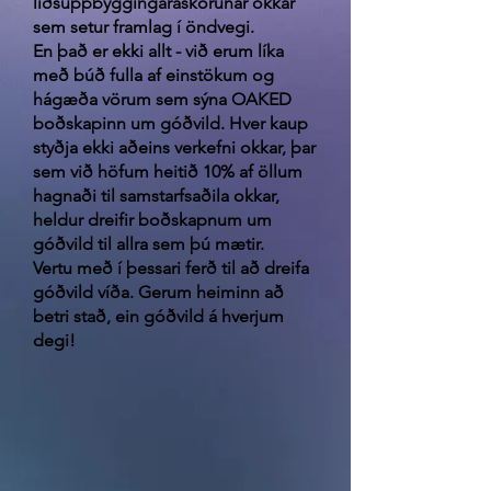
liðsuppbyggingaráskorunar okkar
sem setur framlag í öndvegi.
En það er ekki allt - við erum líka
með búð fulla af einstökum og
hágæða vörum sem sýna OAKED
boðskapinn um góðvild. Hver kaup
styðja ekki aðeins verkefni okkar, þar
sem við höfum heitið 10% af öllum
hagnaði til samstarfsaðila okkar,
heldur dreifir boðskapnum um
góðvild til allra sem þú mætir.
Vertu með í þessari ferð til að dreifa
góðvild víða. Gerum heiminn að
betri stað, ein góðvild á hverjum
degi!