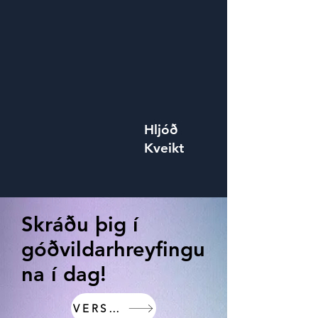
Hljóð
Kveikt
Skráðu þig í
góðvildarhreyfingu
na í dag!
VERSLUN