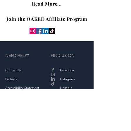
Read More...
Join the OAKED Affiliate Program
NEED HELP?
FIND US ON
Contact Us
Facebook
Partners
Instagram
Accessibility Statement
Linkedin
Terms & Conditions
Tiktok
Privacy Policy
Returns & Exchange