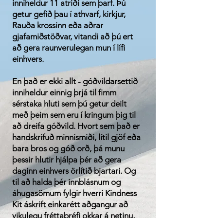
inniheldur 11 atriði sem þarf. Þú
getur gefið þau í athvarf, kirkjur,
Rauða krossinn eða aðrar
gjafamiðstöðvar, vitandi að þú ert
að gera raunverulegan mun í lífi
einhvers.
En það er ekki allt - góðvildarsettið
inniheldur einnig þrjá til fimm
sérstaka hluti sem þú getur deilt
með þeim sem eru í kringum þig til
að dreifa góðvild. Hvort sem það er
handskrifuð minnismiði, lítil gjöf eða
bara bros og góð orð, þá munu
þessir hlutir hjálpa þér að gera
daginn einhvers örlítið bjartari. Og
til að halda þér innblásnum og
áhugasömum fylgir hverri Kindness
Kit áskrift
einkarétt
aðgangur að
vikulegu fréttabréfi okkar á netinu,