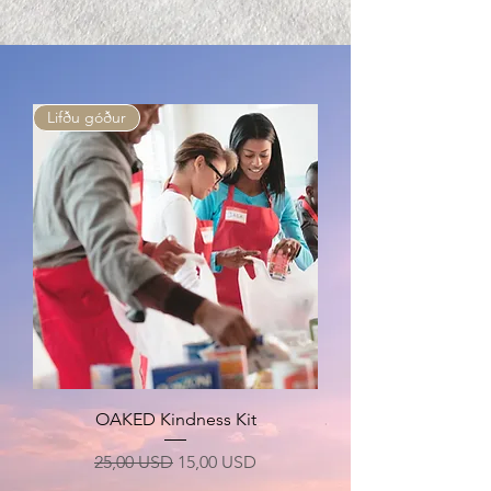
Lifðu góður
OAKED Kindness Kit
Regular Price
Sale Price
25,00 USD
15,00 USD