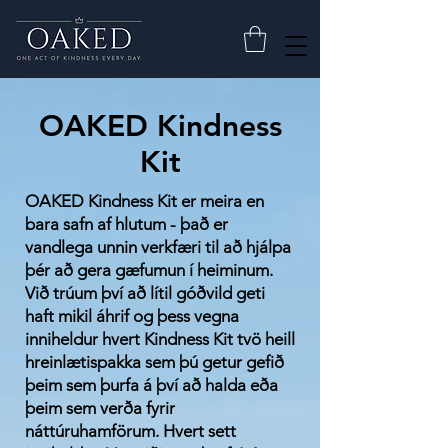
OAKED Kindness
Kit
OAKED Kindness Kit er meira en
bara safn af hlutum - það er
vandlega unnin verkfæri til að hjálpa
þér að gera gæfumun í heiminum.
Við trúum því að lítil góðvild geti
haft mikil áhrif og þess vegna
inniheldur hvert Kindness Kit tvö heill
hreinlætispakka sem þú getur gefið
þeim sem þurfa á því að halda eða
þeim sem verða fyrir
náttúruhamförum. Hvert sett