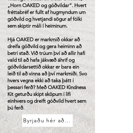
„Horn OAKED og góðvildar“. Hvert
fréttabréf er fullt af hugmyndum um
góðvild og hvetjandi sögur af fólki
sem skiptir máli í heiminum.
Hjá OAKED er markmið okkar að
dreifa góðvild og gera heiminn að
betri stað. Við trúum því að allir hafi
vald til að hafa jákvæð áhrif og
góðvildarsettið okkar er bara ein
leið til að vinna að því markmiði. Svo
hvers vegna ekki að taka þátt í
þessari ferð? Með OAKED Kindness
Kit geturðu skipt sköpum í lífi
einhvers og dreift góðvild hvert sem
þú ferð.
Byrjaðu hér að neðan