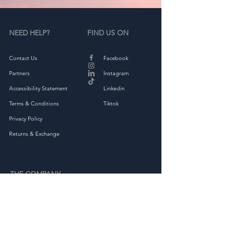
NEED HELP?
FIND US ON
Contact Us
Facebook
Partners
Instagram
Accessibility Statement
Linkedin
Terms & Conditions
Tiktok
Privacy Policy
Returns & Exchange
THE COMPANY
About
Shop Full Collection