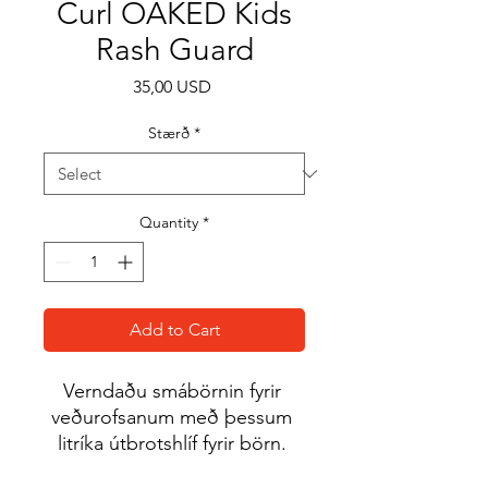
Curl OAKED Kids
Rash Guard
Price
35,00 USD
Stærð
*
Quantity
*
Add to Cart
Verndaðu smábörnin fyrir 
veðurofsanum með þessum 
litríka útbrotshlíf fyrir börn. 
Sólverndandi efni hans og 