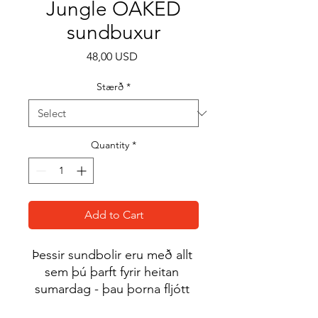
Jungle OAKED
sundbuxur
Price
48,00 USD
Stærð
*
Quantity
*
Add to Cart
Þessir sundbolir eru með allt 
sem þú þarft fyrir heitan 
sumardag - þau þorna fljótt 
og andar, eru með marga 