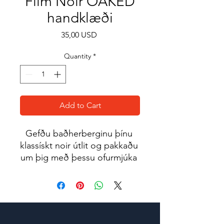
Film Noir OAKED
handklæði
Price
35,00 USD
Quantity
*
Add to Cart
Gefðu baðherberginu þínu 
klassískt noir útlit og pakkaðu 
um þig með þessu ofurmjúka 
og notalega sublimation 
handklæði.
• 52% bómull, 48% pólýester
• Efnisþyngd: 10,6 oz/y² (360 