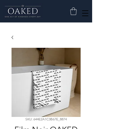
SKU: 644E2A1C3B67E_8874