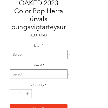
OAKED 2023
Color Pop Herra
úrvals
þungavigtarteysur
Price
30,00 USD
Litur
*
Stærð
*
Quantity
*