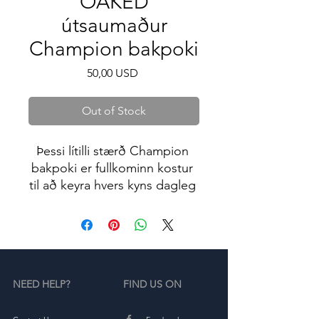
OAKED
útsaumaður
Champion bakpoki
Price
50,00 USD
Out of Stock
Þessi lítilli stærð Champion 
bakpoki er fullkominn kostur 
til að keyra hvers kyns dagleg 
erindi eða stunda íþróttir! Það 
er nóg pláss fyrir allar 
nauðsynjar þínar, svo og 
aðskildir vasar fyrir símann 
þinn, vegabréf, vatnsflösku og 
NEED HELP?
FIND US ON
fartölvu. Hann er líka 
vatnsheldur, þannig að eigur 