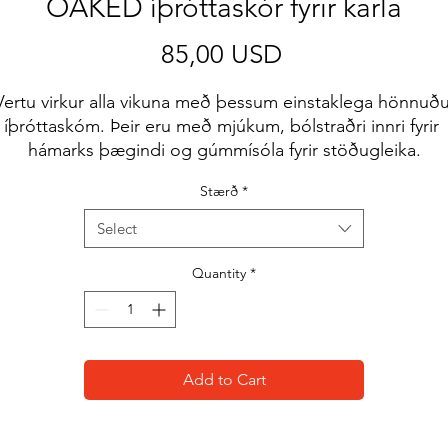
OAKED íþróttaskór fyrir karla
Price
85,00 USD
Vertu virkur alla vikuna með þessum einstaklega hönnuðu
íþróttaskóm. Þeir eru með mjúkum, bólstraðri innri fyrir 
hámarks þægindi og gúmmísóla fyrir stöðugleika.
Stærð
*
• 100% pólýester ofurlétt fluguprjón
• Etýlen-vinýl asetat (EVA) gúmmísóli
Select
• Andar fóður
• Mjúkur innleggssóli og bólstraður kragi
Quantity
*
• Snúningur að framan
• Auð vara fengin frá Kína
Fyrirvari: Búist er við sterkri límlykt við komu vörunnar. 
Add to Cart
Leyfðu skónum að lofta út í nokkra daga og lyktin hverfur
ssi vara er gerð sérstaklega fyrir þig um leið og þú leggu