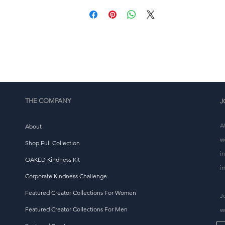
inn pöntun og þess vegna tekur það okkur aðeins lengri 
tíma að afhenda hana til þín. Að búa til vörur á eftirspurn í
stað þess að vera í lausu hjálpar til við að draga úr 
offramleiðslu, svo takk fyrir að taka ígrundaðar 
kaupákvarðanir!
THE COMPANY
J
A
About
w
Shop Full Collection
i
OAKED Kindness Kit
i
Corporate Kindness Challenge
Featured Creator Collections For Women
J
Featured Creator Collections For Men
w