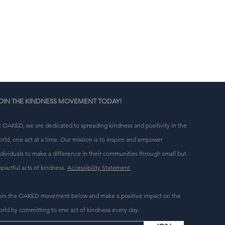
 
OIN THE KINDNESS MOVEMENT TODAY!
t OAKED, we are dedicated to spreading kindness and positivity in the
orld, one act at a time. Our mission is to inspire and empower
ndividuals to make a difference in their communities through small but
mpactful acts of kindness.
Accessibility Statement
oin the OAKED movement below and make a positive impact on the
orld by committing to one act of kindness every day.