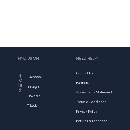
FIND US ON
NEED HELP?
Contact Us
Facebook
Partners
Instagram
Accessibility Statement
Linkedin
Terms & Conditions
Tiktok
Privacy Policy
Returns & Exchange