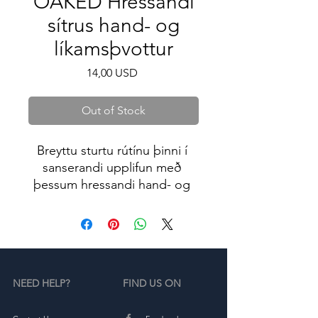
OAKED Hressandi
sítrus hand- og
líkamsþvottur
Price
14,00 USD
Out of Stock
Breyttu sturtu rútínu þinni í 
sanserandi upplifun með 
þessum hressandi hand- og 
líkamsþvotti. Léttur, loftmikill 
ilmurinn, ásamt frískandi 
sítruskeim, mun láta húðina 
líða sérstaklega frísklega og 
orkuríka. Rakagefandi 
NEED HELP?
FIND US ON
innihaldsefnin í formúlunni 
munu tryggja mjúka og mjúka 