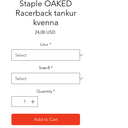
Staple OAKED
Racerback tankur
kvenna
Price
24,00 USD
Litur
*
Stærð
*
Quantity
*
Add to Cart