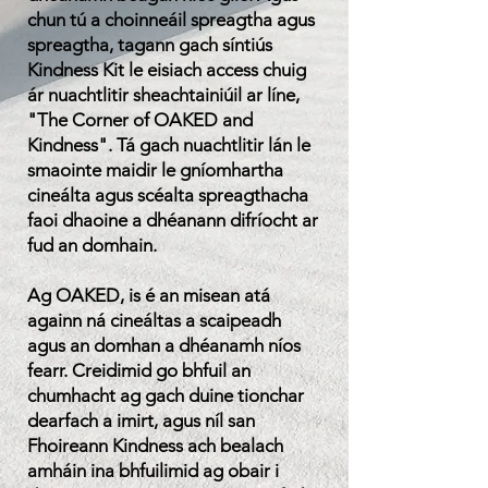
chun tú a choinneáil spreagtha agus
spreagtha, tagann gach síntiús
Kindness Kit le
eisiach
access chuig
ár nuachtlitir sheachtainiúil ar líne,
"The Corner of OAKED and
Kindness". Tá gach nuachtlitir lán le
smaointe maidir le gníomhartha
cineálta agus scéalta spreagthacha
faoi dhaoine a dhéanann difríocht ar
fud an domhain.
Ag OAKED, is é an misean atá
againn ná cineáltas a scaipeadh
agus an domhan a dhéanamh níos
fearr. Creidimid go bhfuil an
chumhacht ag gach duine tionchar
dearfach a imirt, agus níl san
Fhoireann Kindness ach bealach
amháin ina bhfuilimid ag obair i