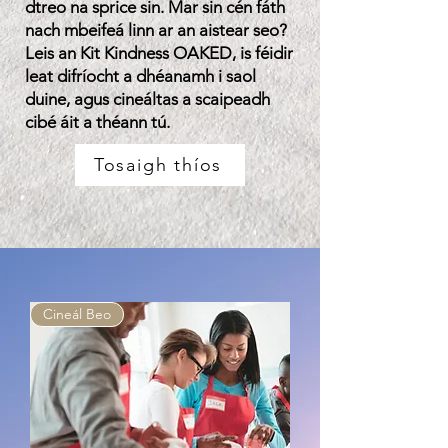
dtreo na sprice sin. Mar sin cén fáth
nach mbeifeá linn ar an aistear seo?
Leis an Kit Kindness OAKED, is féidir
leat difríocht a dhéanamh i saol
duine, agus cineáltas a scaipeadh
cibé áit a théann tú.
Tosaigh thíos
Cineál Beo