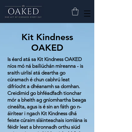
Kit Kindness
OAKED
Is éard atá sa Kit Kindness OAKED
níos mó ná bailiúchán míreanna - is
sraith uirlisí atá deartha go
cúramach é chun cabhrú leat
difríocht a dhéanamh sa domhan.
Creidimid go bhféadfadh tionchar
mór a bheith ag gníomhartha beaga
cineálta, agus is é sin an fáth go n-
áirítear i ngach Kit Kindness dhá
feiste cúraim sláinteachais iomlána is
féidir leat a bhronnadh orthu siúd