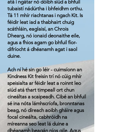
atá i ngátar nó dóibh siúd a bhfuil
tubaistí nádúrtha i bhfeidhm orthu.
Tá 11 mhír riachtanas i ngach Kit. Is
féidir leat iad a thabhairt chuig
scáthláin, eaglaisí, an Chrois
Dhearg, nó ionaid deonaithe eile,
agus a fhios agam go bhfuil fíor-
difríocht á dhéanamh agat i saol
duine.
Ach ní hé sin go léir - cuimsíonn an
Kindness Kit freisin trí nó cúig mhír
speisialta ar féidir leat a roinnt leo
siúd atá thart timpeall ort chun
cineáltas a scaipeadh. Cibé an bhfuil
sé ina nóta lámhscríofa, bronntanas
beag, nó díreach aoibh gháire agus
focal cineálta, cabhróidh na
míreanna seo leat lá duine a
dhéanamh beagán níos gile. Agus