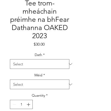
Tee trom-
mheáchain
préimhe na bhFear
Dathanna OAKED
2023
Price
$30.00
Dath
*
Méid
*
Quantity
*