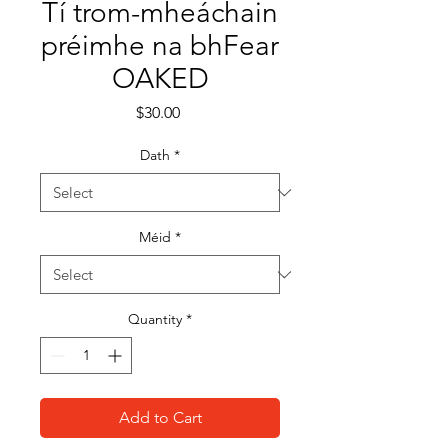
Tí trom-mheáchain
préimhe na bhFear
OAKED
Price
$30.00
Dath
*
Méid
*
Quantity
*
Add to Cart