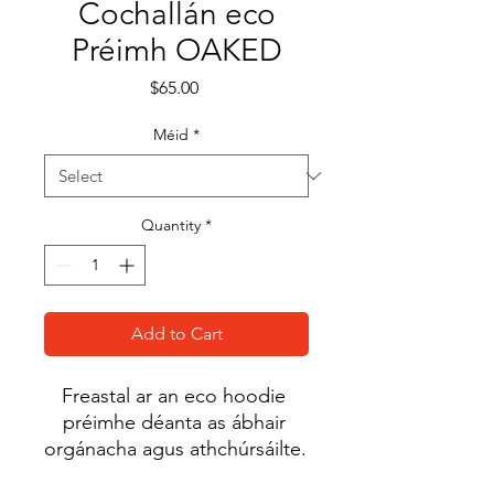
Cochallán eco
Préimh OAKED
Price
$65.00
Méid
*
Quantity
*
Add to Cart
Freastal ar an eco hoodie 
préimhe déanta as ábhair 
orgánacha agus athchúrsáilte. 
Leis an oiriúnach 