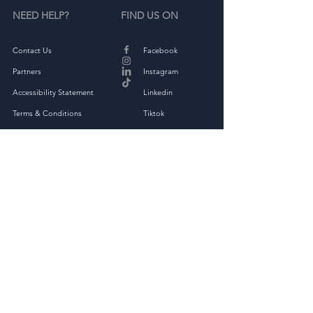
NEED HELP?
FIND US ON
Contact Us
Facebook
Partners
Instagram
Accessibility Statement
Linkedin
Terms & Conditions
Tiktok
Privacy Policy
Returns & Exchange
THE COMPANY
About
Shop Full Collection
OAKED Kindness Kit
Corporate Kindness Challenge