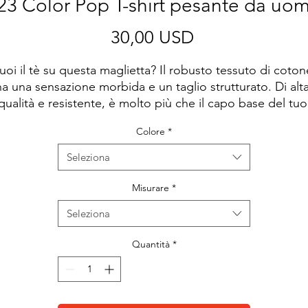
3 Color Pop T-shirt pesante da uo
Prezzo
30,00 USD
uoi il tè su questa maglietta? Il robusto tessuto di cotone
ha una sensazione morbida e un taglio strutturato. Di alta
qualità e resistente, è molto più che il capo base del tuo 
guardaroba.
Colore
*
• 100% cotone pettinato filato ad anello
Seleziona
• Charcoal Heather e Carbon Grey è 60% cotone e 40% 
poliestere
Misurare
*
• Peso del tessuto: 220 g/m² (6,5 oz/yd²)
Seleziona
• 20 singoli
• Vestibilità regolare
Quantità
*
• Costruzione con cuciture laterali
• 1 × 1 costina al collo
• Punto bordo ad ago singolo 7/8″
• Prodotto grezzo proveniente dal Pakistan