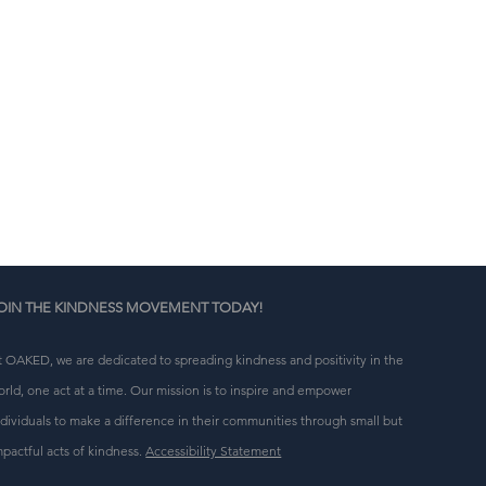
' 
i 
OIN THE KINDNESS MOVEMENT TODAY!
t OAKED, we are dedicated to spreading kindness and positivity in the
orld, one act at a time. Our mission is to inspire and empower
ndividuals to make a difference in their communities through small but
mpactful acts of kindness.
Accessibility Statement