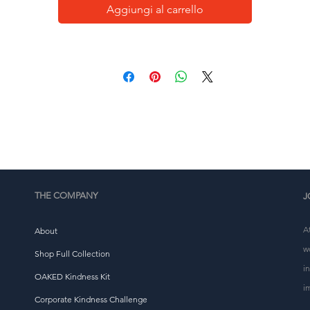
Aggiungi al carrello
Questo prodotto è realizzato appositamente per te non 
ppena effettui un ordine, motivo per cui ci occorre un po
più di tempo per consegnartelo. Realizzare prodotti su 
richiesta invece che all'ingrosso aiuta a ridurre la 
vrapproduzione, quindi grazie per aver preso decisioni d
acquisto ponderate!
THE COMPANY
J
A
About
w
Shop Full Collection
i
OAKED Kindness Kit
i
Corporate Kindness Challenge