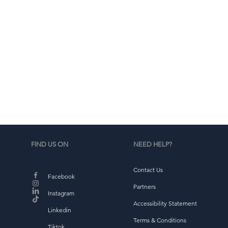
a
so
FIND US ON
NEED HELP?
Contact Us
Facebook
Partners
Instagram
Accessibility Statement
Linkedin
Terms & Conditions
Tiktok