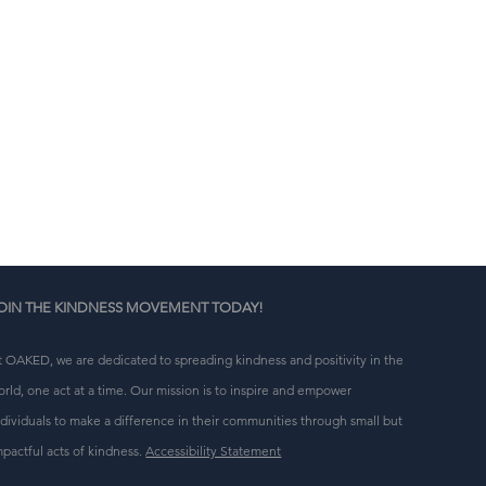
' 
i 
OIN THE KINDNESS MOVEMENT TODAY!
t OAKED, we are dedicated to spreading kindness and positivity in the
orld, one act at a time. Our mission is to inspire and empower
ndividuals to make a difference in their communities through small but
mpactful acts of kindness.
Accessibility Statement