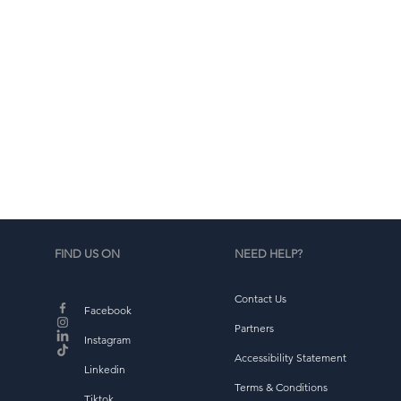
a
so
FIND US ON
NEED HELP?
Contact Us
Facebook
Partners
Instagram
Accessibility Statement
Linkedin
Terms & Conditions
Tiktok