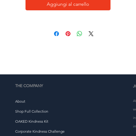
Aggiungi al carrello
Questo prodotto è realizzato appositamente per te non 
ppena effettui un ordine, motivo per cui ci occorre un po
più di tempo per consegnartelo. Realizzare prodotti su 
richiesta invece che all'ingrosso aiuta a ridurre la 
vrapproduzione, quindi grazie per aver preso decisioni d
acquisto ponderate!
THE COMPANY
J
A
About
w
Shop Full Collection
i
OAKED Kindness Kit
i
Corporate Kindness Challenge