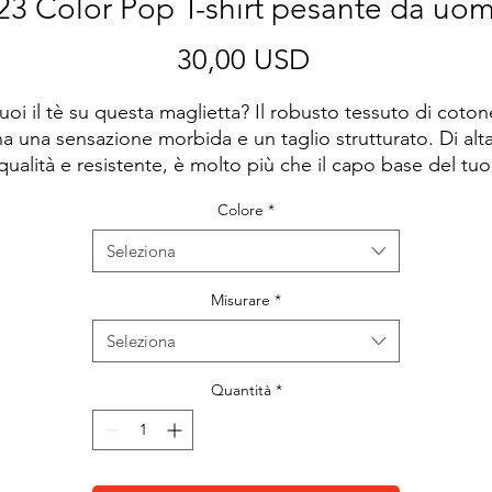
3 Color Pop T-shirt pesante da uo
Prezzo
30,00 USD
uoi il tè su questa maglietta? Il robusto tessuto di cotone
ha una sensazione morbida e un taglio strutturato. Di alta
qualità e resistente, è molto più che il capo base del tuo 
guardaroba.
Colore
*
• 100% cotone pettinato filato ad anello
Seleziona
• Charcoal Heather e Carbon Grey è 60% cotone e 40% 
poliestere
Misurare
*
• Peso del tessuto: 220 g/m² (6,5 oz/yd²)
Seleziona
• 20 singoli
• Vestibilità regolare
Quantità
*
• Costruzione con cuciture laterali
• 1 × 1 costina al collo
• Punto bordo ad ago singolo 7/8″
• Prodotto grezzo proveniente dal Pakistan